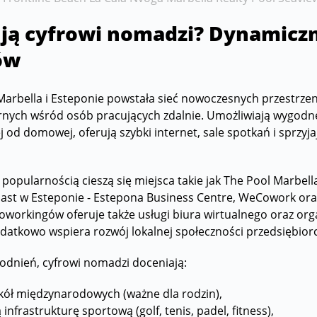
ują cyfrowi nomadzi? Dynamicz
ów
Marbella i Esteponie powstała sieć nowoczesnych przestrze
rnych wśród osób pracujących zdalnie. Umożliwiają wygodn
 od domowej, oferują szybki internet, sale spotkań i sprzyj
popularnością cieszą się miejsca takie jak The Pool Marbell
ast w Esteponie - Estepona Business Centre, WeCowork ora
coworkingów oferuje także usługi biura wirtualnego oraz or
atkowo wspiera rozwój lokalnej społeczności przedsiębiorc
odnień, cyfrowi nomadzi doceniają:
kół międzynarodowych (ważne dla rodzin),
 infrastrukturę sportową (golf, tenis, padel, fitness),