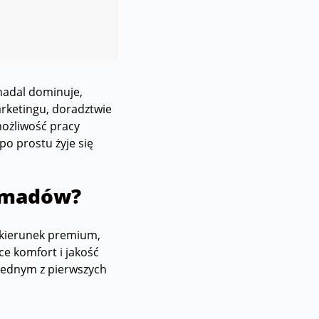
nadal dominuje,
arketingu, doradztwie
możliwość pracy
po prostu żyje się
nomadów?
o kierunek premium,
e komfort i jakość
 jednym z pierwszych