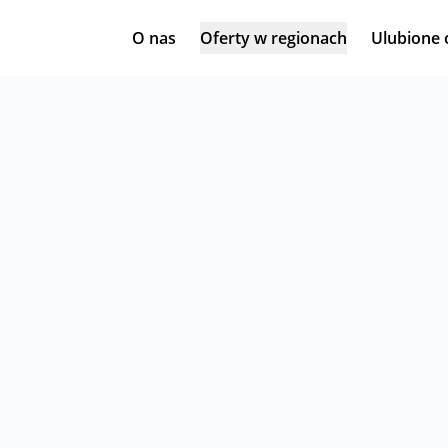
O nas
Oferty w regionach
Ulubione 
zych trendów ostatnich lat. Choć istniała już wcze