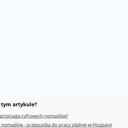
iony osób do pracy z domu - wprowadziła ją na s
em technologii i popularyzacją narzędzi cyfrow
acy, ale i styl życia. W efekcie rozpoczął się m
 spokojniejszą codzienność i wyższą jakość życia.
 tym artykule?
 przyciąga cyfrowych nomadów?
 nomadów - przepustka do pracy zdalnej w Hiszpanii