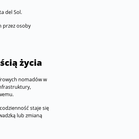
a del Sol.
h przez osoby
ścią życia
 cyfrowych nomadów w
nfrastruktury,
owemu.
 codzienność staje się
owadzką lub zmianą