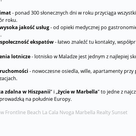
limat
- ponad 300 słonecznych dni w roku przyciąga wszystki
ór roku.
 wysoka jakość usług
- od opieki medycznej po gastronomi
.
społeczność ekspatów
- łatwo znaleźć tu kontakty, współp
nia lotnicze
- lotnisko w Maladze jest jednym z najlepiej
eruchomości
- nowoczesne osiedla, wille, apartamenty przy 
zacjach.
ca zdalna w Hiszpanii
” i „
życie w Marbella
” to jedne z naj
eprowadzką na południe Europy.