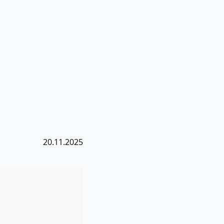
tałe do
ych wiele osób
asowy ruch w
20.11.2025