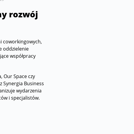
ny rozwój
ni coworkingowych,
e oddzielenie
ające współpracy
a, Our Space czy
z Synergia Business
ganizuje wydarzenia
ów i specjalistów.