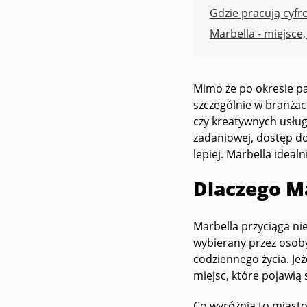
Gdzie pracują cyf
Marbella - miejsce,
Mimo że po okresie p
szczególnie w branżac
czy kreatywnych usłu
zadaniowej, dostęp do
lepiej. Marbella idealn
Dlaczego M
Marbella przyciąga ni
wybierany przez osoby
codziennego życia. Jeż
miejsc, które pojawią
Co wyróżnia to miast