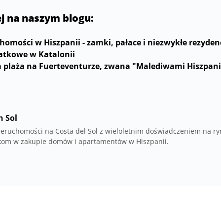
ej na naszym blogu:
omości w Hiszpanii - zamki, pałace i niezwykłe rezyden
atkowe w Katalonii
ka plaża na Fuerteventurze, zwana "Malediwami Hiszpani
n Sol
 nieruchomości na Costa del Sol z wieloletnim doświadczeniem na r
om w zakupie domów i apartamentów w Hiszpanii.