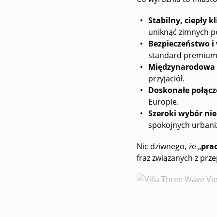
Stabilny, ciepły k
uniknąć zimnych p
Bezpieczeństwo i
standard premium
Międzynarodowa 
przyjaciół.
Doskonałe połącze
Europie.
Szeroki wybór ni
spokojnych urbani
Nic dziwnego, że „
pra
fraz związanych z prz