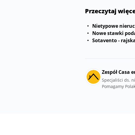
Przeczytaj więc
Nietypowe nieruch
Nowe stawki pod
Sotavento - rajs
Zespół Casa e
Specjaliści ds.
Pomagamy Polak