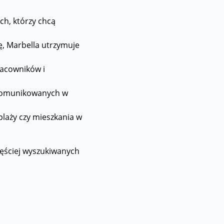
ch, którzy chcą
ę, Marbella utrzymuje
racowników i
 skomunikowanych w
plaży czy mieszkania w
częściej wyszukiwanych