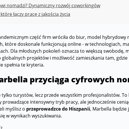
rowi nomadzi? Dynamiczny rozwój coworkingów
 które łączy pracę z jakością życia
andemicznym część firm wróciła do biur, model hybrydowy 
h, które doskonale funkcjonują online - w technologiach, m
gach. Dla młodszych pokoleń oznacza to większą swobodę, 
 globalnych projektów i możliwość zamieszkania tam, gdzie 
ie spełnia te kryteria.
arbella przyciąga cyfrowych 
e tylko turystów, lecz przede wszystkim profesjonalistów. T
 prowadzące intensywny tryb pracy, ale jednocześnie ceniąc
eli myślisz o
przeprowadzce do Hiszpanii
, Marbella będzie
 się w wynikach wyszukiwania.
o?