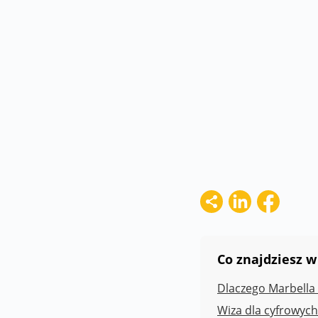
dopiero pandemia Covid-19 - zmuszając mil
współczesnego modelu życia. Wraz z rozwoj
zdecydowało się zmienić nie tylko sposób pr
kierunku miejsc oferujących lepszy klimat,
Co znajdziesz w
Dlaczego Marbella
Wiza dla cyfrowych