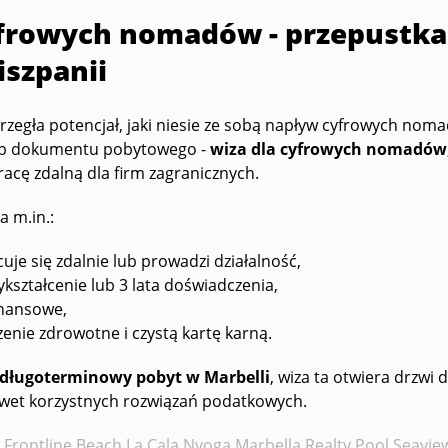
yfrowych nomadów - przepustka
iszpanii
rzegła potencjał, jaki niesie ze sobą napływ cyfrowych nom
typ dokumentu pobytowego -
wiza dla cyfrowych nomadów
racę zdalną dla firm zagranicznych.
a m.in.:
uje się zdalnie lub prowadzi działalność,
kształcenie lub 3 lata doświadczenia,
inansowe,
enie zdrowotne i czystą kartę karną.
długoterminowy pobyt w Marbelli
, wiza ta otwiera drzw
nawet korzystnych rozwiązań podatkowych.