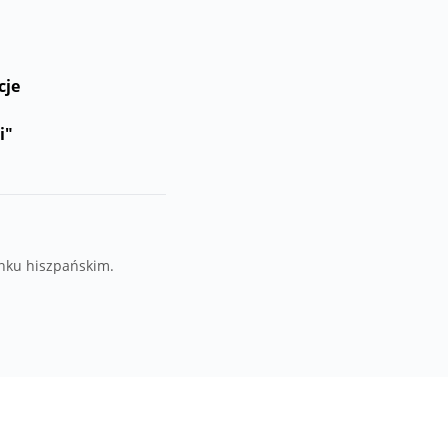
cje
i"
ynku hiszpańskim.