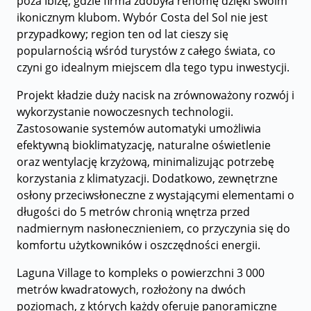
poza Ibizę, gdzie firma zdobyła renomę dzięki swoim
ikonicznym klubom. Wybór Costa del Sol nie jest
przypadkowy; region ten od lat cieszy się
popularnością wśród turystów z całego świata, co
czyni go idealnym miejscem dla tego typu inwestycji.
Projekt kładzie duży nacisk na zrównoważony rozwój i
wykorzystanie nowoczesnych technologii.
Zastosowanie systemów automatyki umożliwia
efektywną bioklimatyzację, naturalne oświetlenie
oraz wentylację krzyżową, minimalizując potrzebę
korzystania z klimatyzacji. Dodatkowo, zewnętrzne
osłony przeciwsłoneczne z wystającymi elementami o
długości do 5 metrów chronią wnętrza przed
nadmiernym nasłonecznieniem, co przyczynia się do
komfortu użytkowników i oszczędności energii.
Laguna Village to kompleks o powierzchni 3 000
metrów kwadratowych, rozłożony na dwóch
poziomach, z których każdy oferuje panoramiczne