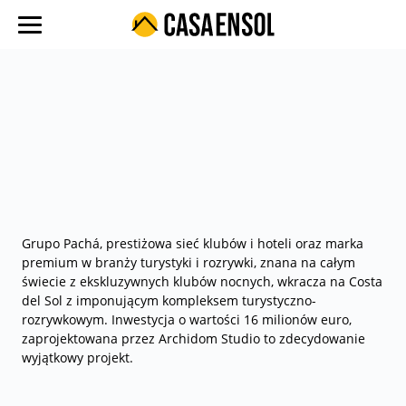
O nas
Oferty w regionach
Ulubione oferty
Proces zakupu
Koszty
Blog
Grupo Pachá, prestiżowa sieć klubów i hoteli oraz marka
premium w branży turystyki i rozrywki, znana na całym
Kontakt
świecie z ekskluzywnych klubów nocnych, wkracza na Costa
del Sol z imponującym kompleksem turystyczno-
rozrywkowym. Inwestycja o wartości 16 milionów euro,
zaprojektowana przez Archidom Studio to zdecydowanie
wyjątkowy projekt.