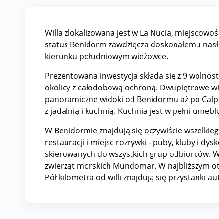
Willa zlokalizowana jest w La Nucia, miejscowo
status Benidorm zawdzięcza doskonałemu nasłon
kierunku południowym wieżowce.
Prezentowana inwestycja składa się z 9 wolnost
okolicy z całodobową ochroną. Dwupiętrowe wil
panoramiczne widoki od Benidormu aż po Calpe.
z jadalnią i kuchnią. Kuchnia jest w pełni umeb
W Benidormie znajdują się oczywiście wszelkieg
restauracji i miejsc rozrywki - puby, kluby i dy
skierowanych do wszystkich grup odbiorców. Wś
zwierząt morskich Mundomar. W najbliższym oto
Pół kilometra od willi znajdują się przystanki