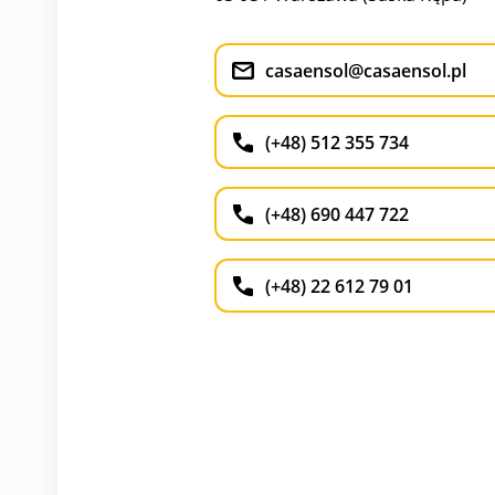
casaensol@casaensol.pl
(+48) 512 355 734
(+48) 690 447 722
(+48) 22 612 79 01