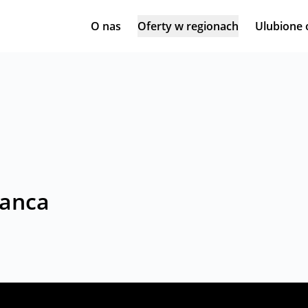
O nas
Oferty w regionach
Ulubione 
lanca