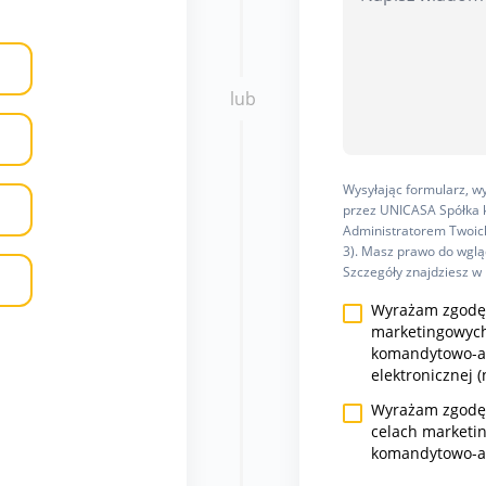
lub
Wysyłając formularz, 
przez UNICASA Spółka k
Administratorem Twoich
3). Masz prawo do wgląd
Szczegóły znajdziesz w
Wyrażam zgodę 
marketingowych
komandytowo-ak
elektronicznej (
Wyrażam zgodę n
celach marketi
komandytowo-a