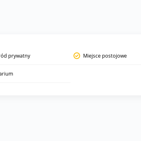
ród prywatny
Miejsce postojowe
arium