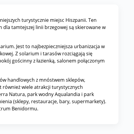
iejszych turystycznie miejsc Hiszpanii. Ten
dla tamtejszej linii brzegowej są skierowane w
rium. Jest to najbezpieczniejsza urbanizacja w
wej. Z solarium i tarasów rozciągają się
pokój gościnny z łazienką, salonem połączonym
szarów handlowych z mnóstwem sklepów,
t również wiele atrakcji turystycznych
erra Natura, park wodny Aqualandia i park
nia (sklepy, restauracje, bary, supermarkety).
entrum Benidormu.