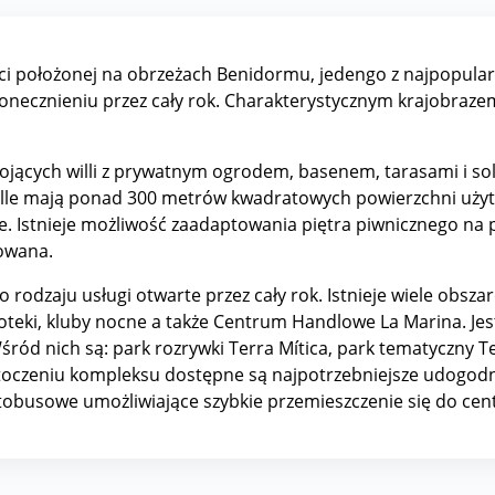
ści położonej na obrzeżach Benidormu, jedengo z najpopularn
ecznieniu przez cały rok. Charakterystycznym krajobrazem 
ojących willi z prywatnym ogrodem, basenem, tarasami i sola
le mają ponad 300 metrów kwadratowych powierzchni użytko
 Istnieje możliwość zaadaptowania piętra piwnicznego na 
lowana.
o rodzaju usługi otwarte przez cały rok. Istnieje wiele ob
skoteki, kluby nocne a także Centrum Handlowe La Marina. Jes
ród nich są: park rozrywki Terra Mítica, park tematyczny T
czeniu kompleksu dostępne są najpotrzebniejsze udogodnie
 autobusowe umożliwiające szybkie przemieszczenie się do c