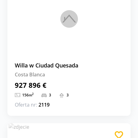
Willa w Ciudad Quesada
Costa Blanca
927 896 €
2
156
m
3
3
Oferta nr:
2119