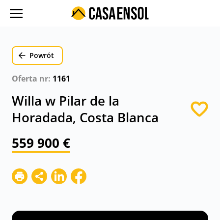
O nas
Oferty w regionach
Powrót
Ulubione oferty
Oferta nr:
1161
Proces zakupu
Willa w Pilar de la
Koszty
Horadada, Costa Blanca
Blog
559 900 €
Kontakt