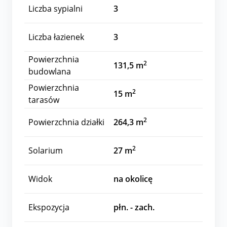
Liczba sypialni
3
Liczba łazienek
3
Powierzchnia
2
131,5 m
budowlana
Powierzchnia
2
15 m
tarasów
2
Powierzchnia działki
264,3 m
2
Solarium
27 m
Widok
na okolicę
Ekspozycja
płn. - zach.