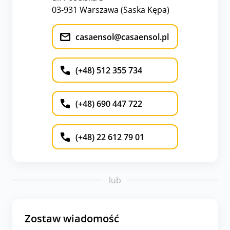
03-931 Warszawa (Saska Kępa)
casaensol@casaensol.pl
(+48) 512 355 734
(+48) 690 447 722
(+48) 22 612 79 01
lub
Zostaw wiadomość