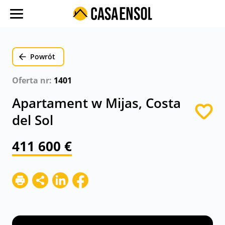
O nas
Oferty w regionach
Powrót
Ulubione oferty
Oferta nr:
1401
Proces zakupu
Apartament w Mijas, Costa
Koszty
del Sol
Blog
411 600 €
Kontakt