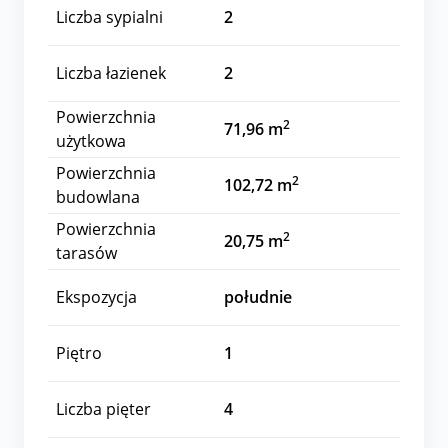
Liczba sypialni
2
Liczba łazienek
2
Powierzchnia
2
71,96 m
użytkowa
Powierzchnia
2
102,72 m
budowlana
Powierzchnia
2
20,75 m
tarasów
Ekspozycja
południe
Piętro
1
Liczba pięter
4