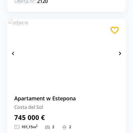
Oferta nr:
2120
Apartament w Estepona
Costa del Sol
745 000 €
2
101,15
m
2
2