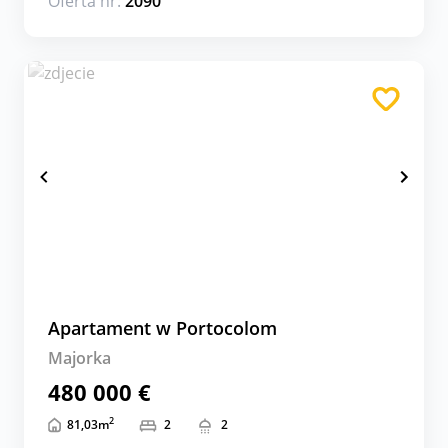
Oferta nr:
2090
Apartament w Portocolom
Majorka
480 000 €
2
81,03
m
2
2