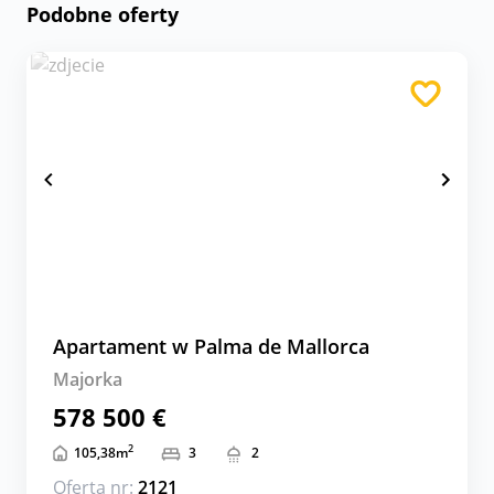
Podobne oferty
Apartament w Palma de Mallorca
Majorka
578 500 €
2
105,38
m
3
2
Oferta nr:
2121