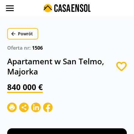
O nas
Oferty w regionach
Powrót
Ulubione oferty
Oferta nr:
1506
Proces zakupu
Apartament w San Telmo,
Koszty
Majorka
Blog
840 000 €
Kontakt