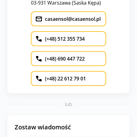
03-931 Warszawa (Saska Kępa)
casaensol@casaensol.pl
(+48) 512 355 734
(+48) 690 447 722
(+48) 22 612 79 01
lub
Zostaw wiadomość