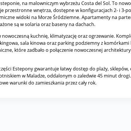
Esteponie, na malowniczym wybrzeżu Costa del Sol. To nowoc
e przestronne wnętrza, dostępne w konfiguracjach 2- i 3-p
amiczne widoki na Morze Śródziemne. Apartamenty na parte
żone są w solaria oraz baseny na dachach.
nowoczesną kuchnię, klimatyzację oraz ogrzewanie. Komplek
rkingowa, sala kinowa oraz parking podziemny z komórkami l
iczne, które zadbało o połączenie nowoczesnej architektury
h części Estepony gwarantuje łatwy dostęp do plaży, sklepó
otniskiem w Maladze, oddalonym o zaledwie 45 minut drogi
towe warunki do zamieszkania przez cały rok.