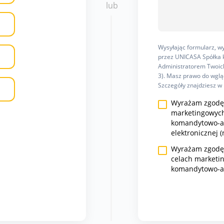
lub
Wysyłając formularz, 
przez UNICASA Spółka k
Administratorem Twoich
3). Masz prawo do wgląd
Szczegóły znajdziesz w
Wyrażam zgodę 
marketingowych
komandytowo-ak
elektronicznej (
Wyrażam zgodę n
celach marketi
komandytowo-a