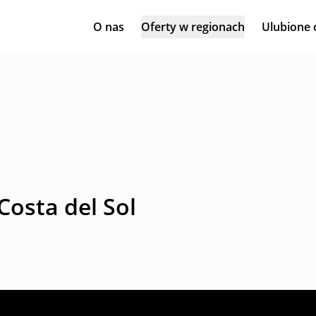
O nas
Oferty w regionach
Ulubione 
osta del Sol