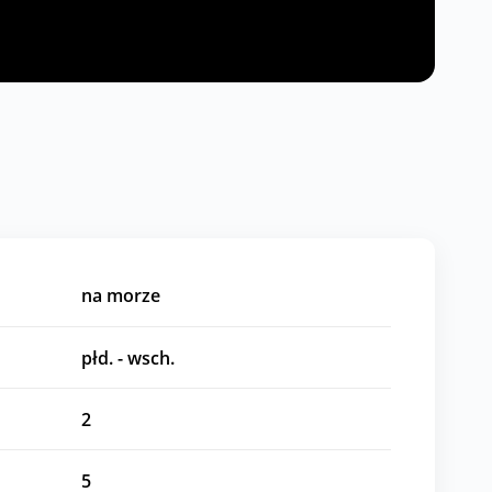
na morze
płd. - wsch.
2
5