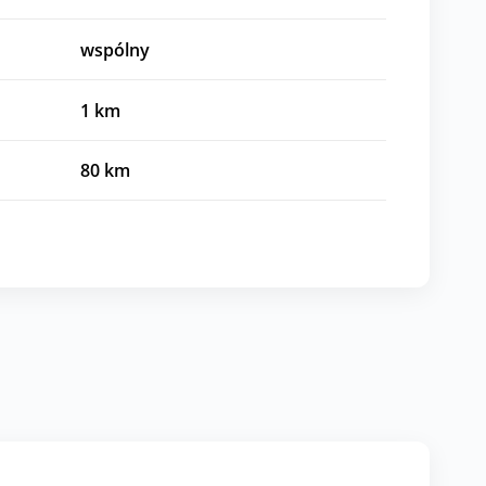
wspólny
1
km
80
km