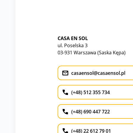
CASA EN SOL
ul. Poselska 3
03-931 Warszawa (Saska Kępa)
casaensol@casaensol.pl
(+48) 512 355 734
(+48) 690 447 722
(+48) 22 612 79 01