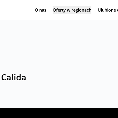
O nas
Oferty w regionach
Ulubione 
 Calida