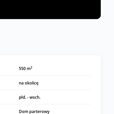
2
550 m
na okolicę
płd. - wsch.
Dom parterowy