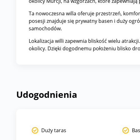
okolicy Murcji, na wzgórzach, które zapewniają 
Ta nowoczesna willa oferuje przestrzeń, komfort 
posesji znajduje się prywatny basen i duży og
samochodów.
Lokalizacja willi zapewnia bliskość wielu atrakc
okolicy. Dzięki dogodnemu położeniu blisko dro
Udogodnienia
Duży taras
Bas