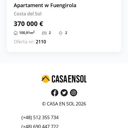
Apartament w Fuengirola
Costa del Sol
370 000 €
2
100,91
m
2
2
Oferta nr:
2110
© CASA EN SOL 2026
(+48) 512 355 734
(+48) 690 447 722