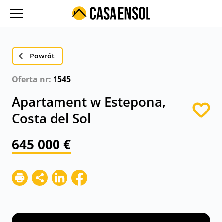
O nas
Oferty w regionach
Powrót
Ulubione oferty
Oferta nr:
1545
Proces zakupu
Apartament w Estepona,
Koszty
Costa del Sol
Blog
645 000 €
Kontakt