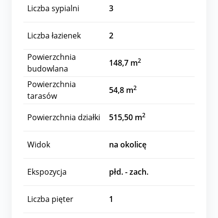
Liczba sypialni
3
Liczba łazienek
2
Powierzchnia
2
148,7 m
budowlana
Powierzchnia
2
54,8 m
tarasów
2
Powierzchnia działki
515,50 m
Widok
na okolicę
Ekspozycja
płd. - zach.
Liczba pięter
1