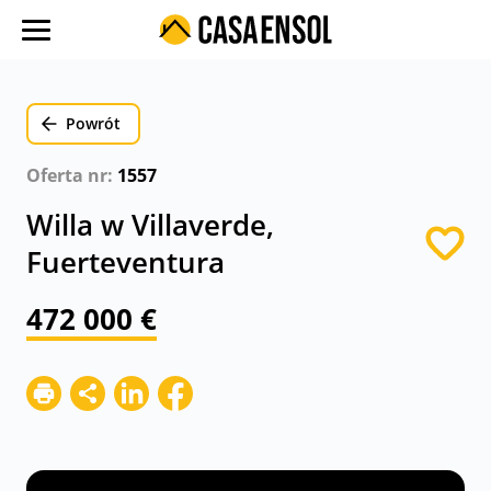
O nas
Oferty w regionach
Powrót
Ulubione oferty
Oferta nr:
1557
Proces zakupu
Willa w Villaverde,
Koszty
Fuerteventura
Blog
472 000 €
Kontakt