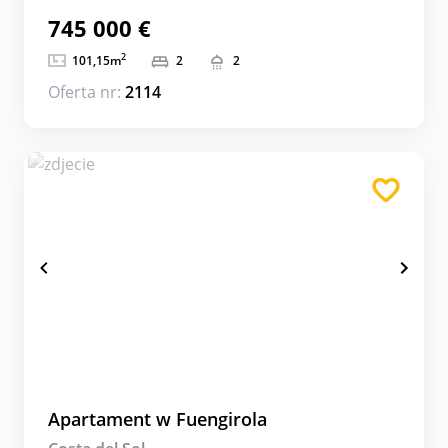
745 000 €
2
101,15
m
2
2
Oferta nr:
2114
Apartament w Fuengirola