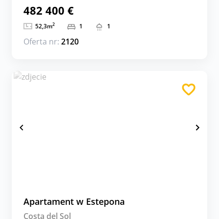
482 400 €
2
52,3
m
1
1
Oferta nr:
2120
Apartament w Estepona
Costa del Sol