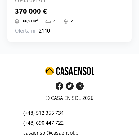
Costa del Sol
370 000 €
2
100,91
m
2
2
Oferta nr:
2110
© CASA EN SOL 2026
(+48) 512 355 734
(+48) 690 447 722
casaensol@casaensol.pl