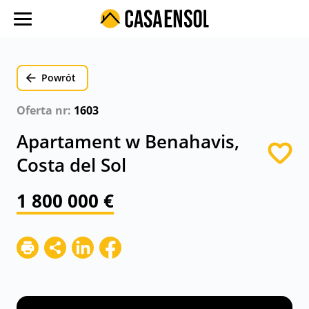
O nas
Oferty w regionach
Powrót
Ulubione oferty
Oferta nr:
1603
Proces zakupu
Apartament w Benahavis,
Koszty
Costa del Sol
Blog
1 800 000 €
Kontakt