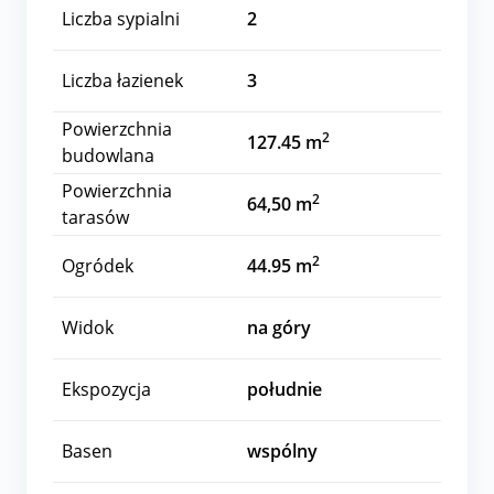
Liczba sypialni
2
Liczba łazienek
3
Powierzchnia
2
127.45 m
budowlana
Powierzchnia
2
64,50 m
tarasów
2
Ogródek
44.95 m
Widok
na góry
Ekspozycja
południe
Basen
wspólny