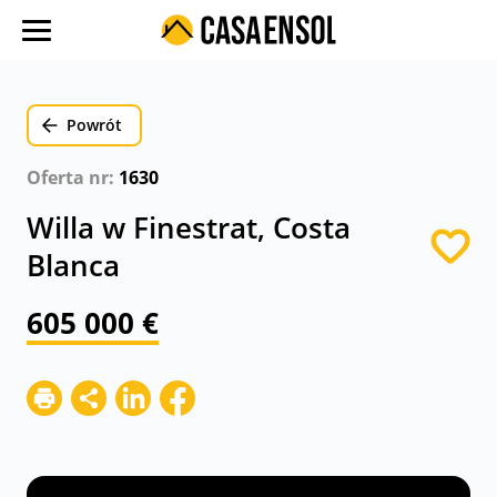
O nas
Oferty w regionach
Powrót
Ulubione oferty
Oferta nr:
1630
Proces zakupu
Willa w Finestrat, Costa
Koszty
Blanca
Blog
605 000 €
Kontakt