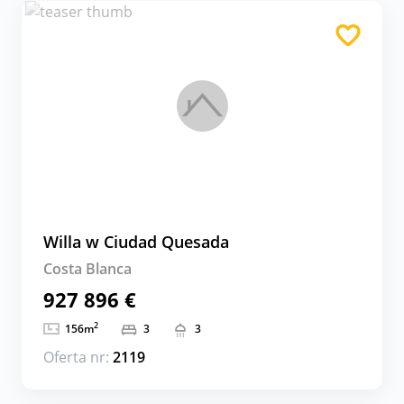
Willa w Ciudad Quesada
Costa Blanca
927 896 €
2
156
m
3
3
Oferta nr:
2119