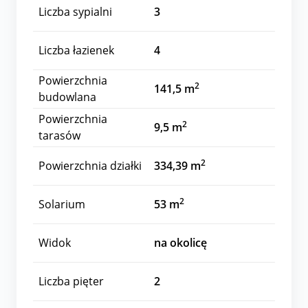
Liczba sypialni
3
Liczba łazienek
4
Powierzchnia
2
141,5 m
budowlana
Powierzchnia
2
9,5 m
tarasów
2
Powierzchnia działki
334,39 m
2
Solarium
53 m
Widok
na okolicę
Liczba pięter
2