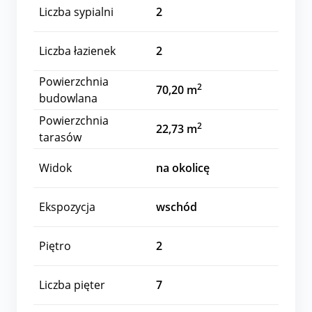
Liczba sypialni
2
Liczba łazienek
2
Powierzchnia
2
70,20 m
budowlana
Powierzchnia
2
22,73 m
tarasów
Widok
na okolicę
Ekspozycja
wschód
Piętro
2
Liczba pięter
7