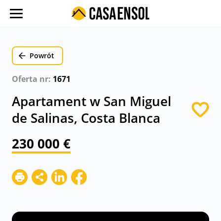
O nas
Oferty w regionach
Powrót
Ulubione oferty
Oferta nr:
1671
Proces zakupu
Apartament w San Miguel
Koszty
de Salinas, Costa Blanca
Blog
230 000 €
Kontakt