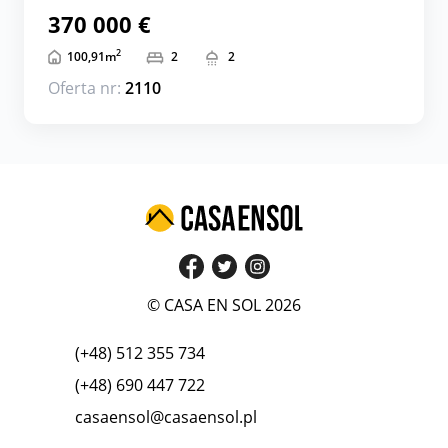
370 000 €
2
100,91
m
2
2
Oferta nr:
2110
© CASA EN SOL 2026
(+48) 512 355 734
(+48) 690 447 722
casaensol@casaensol.pl