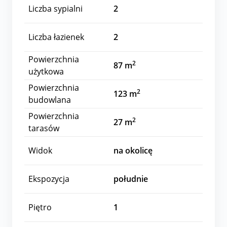
Liczba sypialni
2
Liczba łazienek
2
Powierzchnia
2
87 m
użytkowa
Powierzchnia
2
123 m
budowlana
Powierzchnia
2
27 m
tarasów
Widok
na okolicę
Ekspozycja
południe
Piętro
1