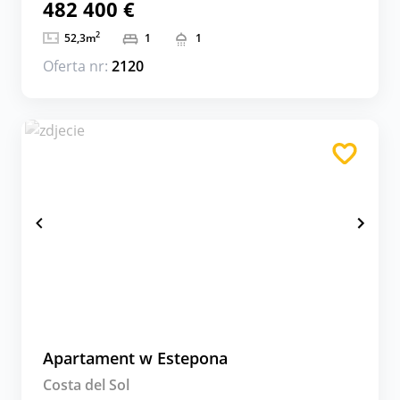
482 400 €
2
52,3
m
1
1
Oferta nr:
2120
Apartament w Estepona
Costa del Sol