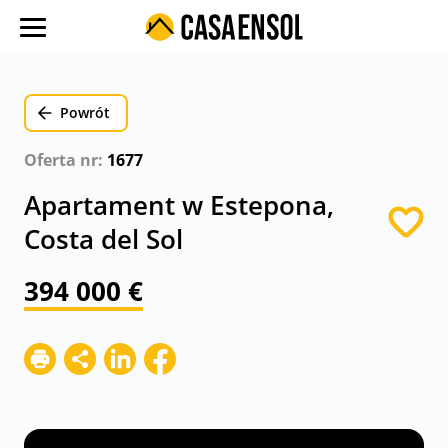
O nas
Oferty w regionach
Powrót
Ulubione oferty
Oferta nr:
1677
Proces zakupu
Apartament w Estepona,
Koszty
Costa del Sol
Blog
394 000 €
Kontakt