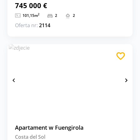
745 000 €
2
101,15
m
2
2
Oferta nr:
2114
Apartament w Fuengirola
Costa del Sol