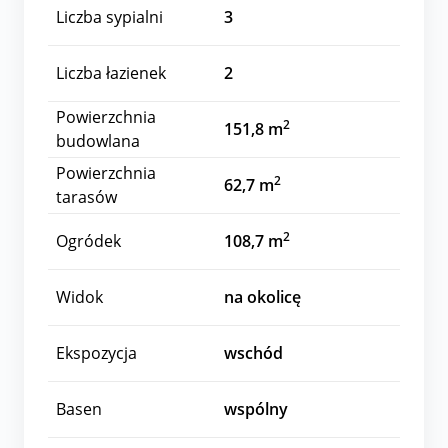
Liczba sypialni
3
Liczba łazienek
2
Powierzchnia
2
151,8 m
budowlana
Powierzchnia
2
62,7 m
tarasów
2
Ogródek
108,7 m
Widok
na okolicę
Ekspozycja
wschód
Basen
wspólny