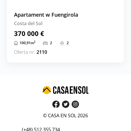
Apartament w Fuengirola
Costa del Sol
370 000 €
2
100,91
m
2
2
Oferta nr:
2110
© CASA EN SOL 2026
(+48) 512 355 734