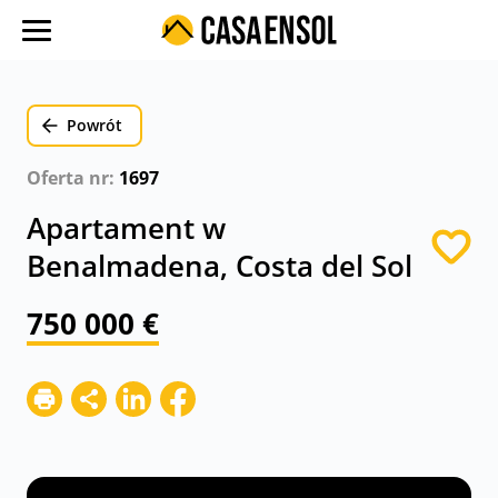
O nas
Oferty w regionach
Powrót
Ulubione oferty
Oferta nr:
1697
Proces zakupu
Apartament w
Koszty
Benalmadena, Costa del Sol
Blog
750 000 €
Kontakt