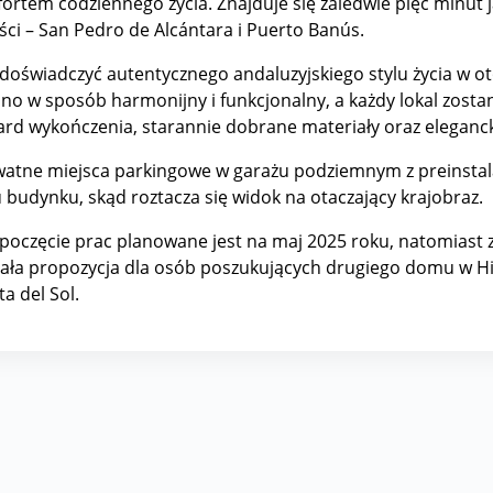
ortem codziennego życia. Znajduje się zaledwie pięć minut
ci – San Pedro de Alcántara i Puerto Banús.
doświadczyć autentycznego andaluzyjskiego stylu życia w o
ano w sposób harmonijny i funkcjonalny, a każdy lokal zost
ndard wykończenia, starannie dobrane materiały oraz eleganck
ywatne miejsca parkingowe w garażu podziemnym z preinst
budynku, skąd roztacza się widok na otaczający krajobraz.
zpoczęcie prac planowane jest na maj 2025 roku, natomiast
ała propozycja dla osób poszukujących drugiego domu w His
a del Sol.