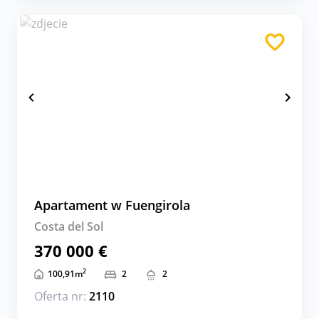
Apartament w Fuengirola
Costa del Sol
370 000 €
2
100,91
m
2
2
Oferta nr:
2110