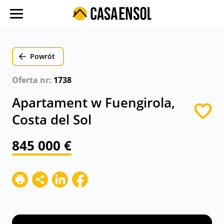
O nas
Oferty w regionach
Powrót
Ulubione oferty
Oferta nr:
1738
Proces zakupu
Apartament w Fuengirola,
Koszty
Costa del Sol
Blog
845 000 €
Kontakt