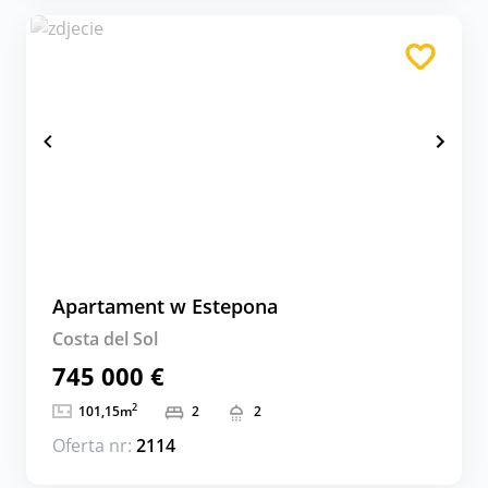
Apartament w Estepona
Costa del Sol
745 000 €
2
101,15
m
2
2
Oferta nr:
2114