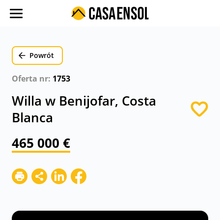
O nas
Oferty w regionach
Powrót
Ulubione oferty
Oferta nr:
1753
Proces zakupu
Willa w Benijofar, Costa
Koszty
Blanca
Blog
465 000 €
Kontakt