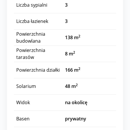
Liczba sypialni
3
Liczba łazienek
3
Powierzchnia
2
138 m
budowlana
Powierzchnia
2
8 m
tarasów
2
Powierzchnia działki
166 m
2
Solarium
48 m
Widok
na okolicę
Basen
prywatny