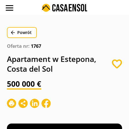
O nas
Oferty w regionach
Powrót
Ulubione oferty
Oferta nr:
1767
Proces zakupu
Apartament w Estepona,
Koszty
Costa del Sol
Blog
500 000 €
Kontakt