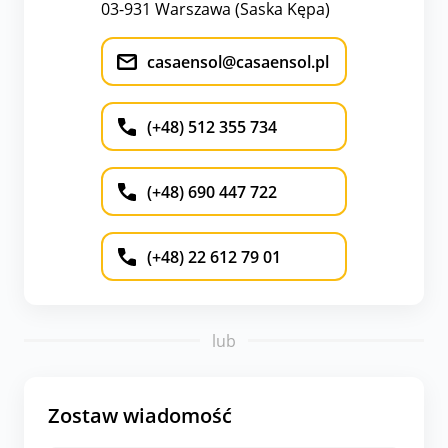
03-931 Warszawa (Saska Kępa)
casaensol@casaensol.pl
(+48) 512 355 734
(+48) 690 447 722
(+48) 22 612 79 01
lub
Zostaw wiadomość