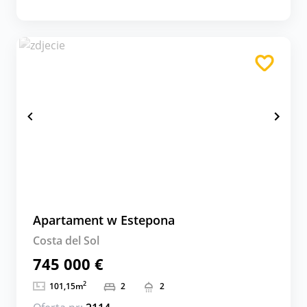
Apartament w Estepona
Costa del Sol
745 000 €
2
101,15
m
2
2