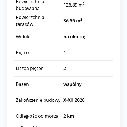
Powierzchnia
2
126,89 m
budowlana
Powierzchnia
2
36,56 m
tarasów
Widok
na okolicę
Piętro
1
Liczba pięter
2
Basen
wspólny
Zakończenie budowy
X-XII 2028
Odległość od morza
2
km