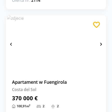
Oferta nr:
2114
Apartament w Fuengirola
Costa del Sol
370 000 €
2
100,91
m
2
2