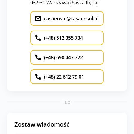
03-931 Warszawa (Saska Kępa)
casaensol@casaensol.pl
(+48) 512 355 734
(+48) 690 447 722
(+48) 22 612 79 01
lub
Zostaw wiadomość