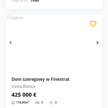
Oferta nr:
1996
Dom szeregowy w Finestrat
Costa Blanca
425 000 €
2
118,60
m
3
3