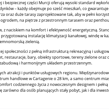
 bezpiecznej części Murcji oferują wysoki standard wykończ
 budynków – każdy obejmuje po sześć mieszkań, co gwarantuj
ętrza oraz duże tarasy zaprojektowane tak, aby w pełni kor
m ogrodem, na piętrze z przestronnym tarasem oraz penthou
w, z naciskiem na komfort i efektywność energetyczną. Stan
 przygotowaną instalację klimatyzacji kanałowej, windę w
iemnomorską zielenią.
j społeczności z pełną infrastrukturą rekreacyjną i usługową
t, restauracje, bary, obiekty sportowe, tereny zielone ora
ką zabudową i harmonijnym układem przestrzennym.
ch atrakcji i punktów usługowych regionu. Międzynarodowe l
trum handlowe w Cartagenie o 28 km, a samo centrum miast
 komfort codziennego życia z nowoczesnym designem i pełną i
cję zarówno dla osób planujących stały pobyt, jak i dla in