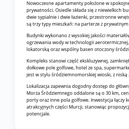
Nowoczesne apartamenty położone w spokojnej i
prywatności. Osiedle składa się z niewielkich
dwie sypialnie i dwie łazienki, przestronne wn
są trzy typy mieszkań: na parterze z prywatny
Budynki wykonano z wysokiej jakości materiałó
ogrzewania wody w technologii aerotermicznej,
lokatorską oraz wspólny basen otoczony śródz
Kompleks stanowi część ekskluzywnej, zamknięte
dołkowe pole golfowe, hotel ze spa, supermarke
jest w stylu śródziemnomorskiej wioski, z nis
Lokalizacja zapewnia dogodny dostęp do główny
Morza Śródziemnego oddalone są o 30 km, cen
porty oraz inne pola golfowe. Inwestycja łączy
atrakcyjnych części Murcji, stanowiąc propozy
potencjale.