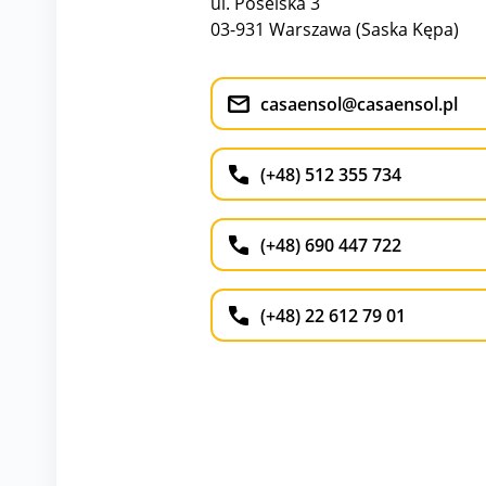
ul. Poselska 3
03-931 Warszawa (Saska Kępa)
casaensol@casaensol.pl
(+48) 512 355 734
(+48) 690 447 722
(+48) 22 612 79 01