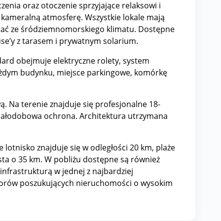
enia oraz otoczenie sprzyjające relaksowi i
e kameralną atmosferę. Wszystkie lokale mają
zystać ze śródziemnomorskiego klimatu. Dostępne
se’y z tarasem i prywatnym solarium.
dard obejmuje elektryczne rolety, system
 każdym budynku, miejsce parkingowe, komórkę
. Na terenie znajduje się profesjonalne 18-
z całodobowa ochrona. Architektura utrzymana
otnisko znajduje się w odległości 20 km, plaże
a o 35 km. W pobliżu dostępne są również
nfrastrukturą w jednej z najbardziej
westorów poszukujących nieruchomości o wysokim