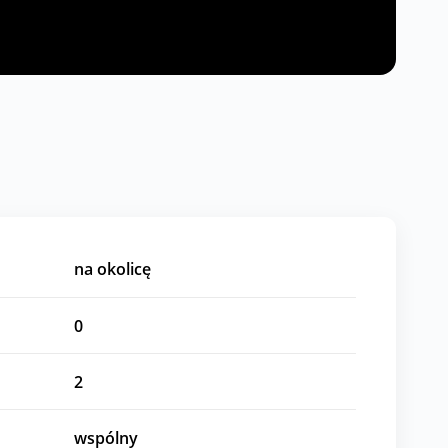
na okolicę
0
2
wspólny