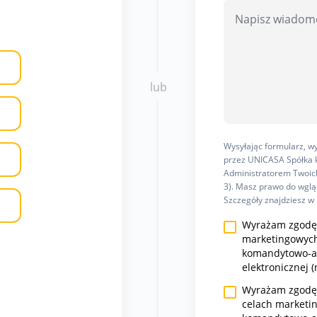
lub
Wysyłając formularz, 
przez UNICASA Spółka k
Administratorem Twoich
3). Masz prawo do wgląd
Szczegóły znajdziesz w
Wyrażam zgodę 
marketingowych
komandytowo-ak
elektronicznej (
Wyrażam zgodę n
celach marketi