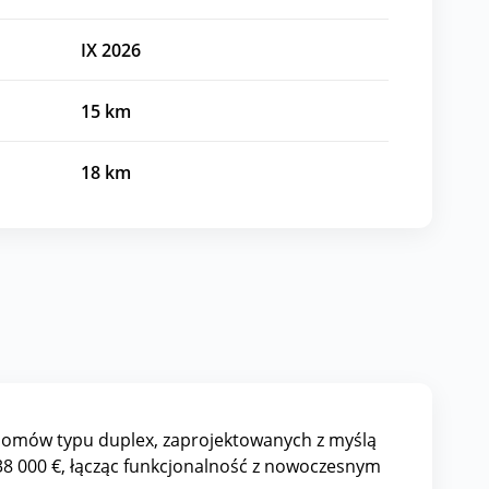
IX 2026
15
km
18
km
domów typu duplex, zaprojektowanych z myślą
 238 000 €, łącząc funkcjonalność z nowoczesnym