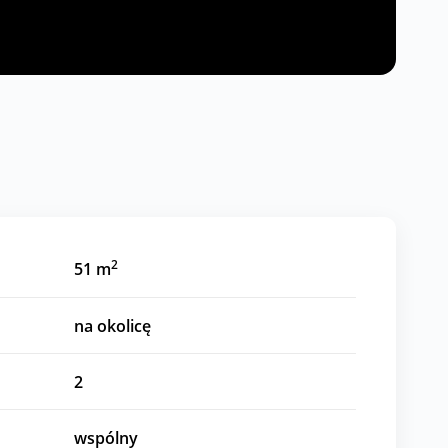
2
51 m
na okolicę
2
wspólny