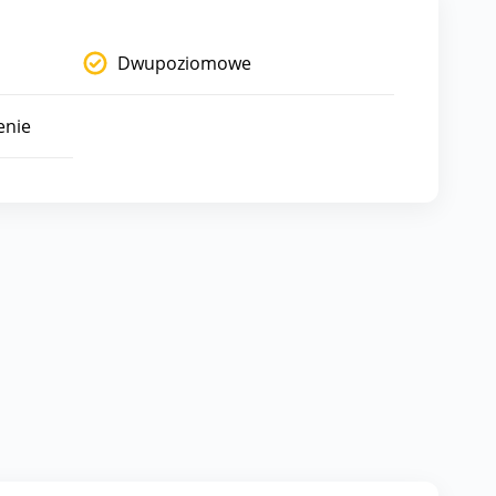
Dwupoziomowe
enie