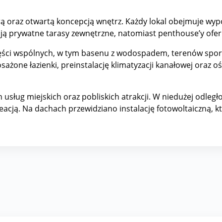
ą oraz otwartą koncepcją wnętrz. Każdy lokal obejmuje wyp
dają prywatne tarasy zewnętrzne, natomiast penthouse’y ofer
części wspólnych, w tym basenu z wodospadem, terenów spo
one łazienki, preinstalację klimatyzacji kanałowej oraz oś
usług miejskich oraz pobliskich atrakcji. W niedużej odległoś
eacją. Na dachach przewidziano instalację fotowoltaiczną, 