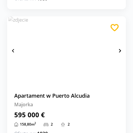
Apartament w Puerto Alcudia
Majorka
595 000 €
2
158,80
m
2
2