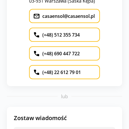
03-931 Warszawa (Saska Kępa)
casaensol@casaensol.pl
(+48) 512 355 734
(+48) 690 447 722
(+48) 22 612 79 01
lub
Zostaw wiadomość