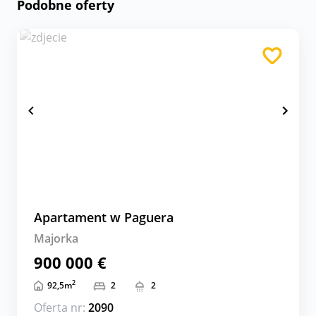
Podobne oferty
Apartament w Paguera
Majorka
900 000 €
2
92,5
m
2
2
Oferta nr:
2090