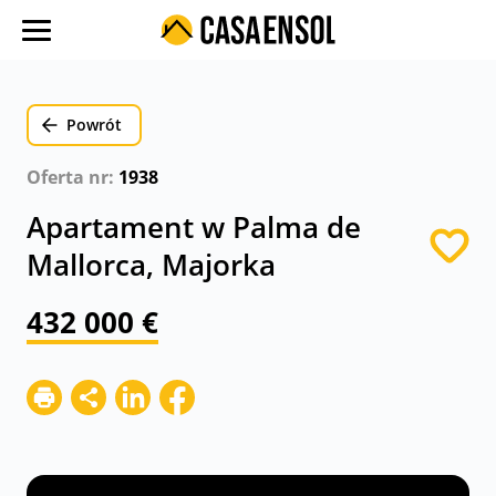
O nas
Oferty w regionach
Powrót
Ulubione oferty
Oferta nr:
1938
Proces zakupu
Apartament w Palma de
Koszty
Mallorca, Majorka
Blog
432 000 €
Kontakt