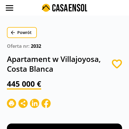
O nas
Oferty w regionach
Powrót
Ulubione oferty
Oferta nr:
2032
Proces zakupu
Apartament w Villajoyosa,
Koszty
Costa Blanca
Blog
445 000 €
Kontakt