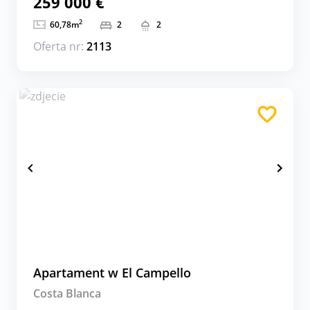
259 000 €
2
60,78
m
2
2
Oferta nr:
2113
Apartament w El Campello
Costa Blanca