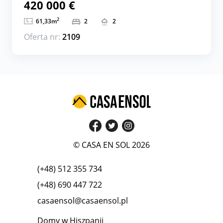
420 000 €
2
61,33
m
2
2
Oferta nr:
2109
© CASA EN SOL 2026
(+48) 512 355 734
(+48) 690 447 722
casaensol@casaensol.pl
Domy w Hiszpanii