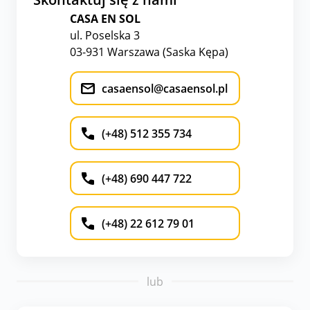
CASA EN SOL
ul. Poselska 3
03-931 Warszawa (Saska Kępa)
casaensol@casaensol.pl
(+48) 512 355 734
(+48) 690 447 722
(+48) 22 612 79 01
lub