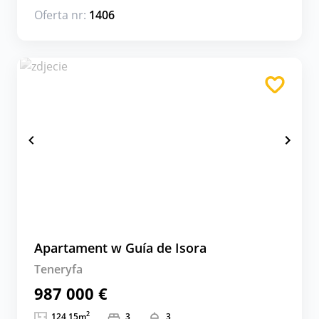
Oferta nr:
1406
Apartament w Guía de Isora
Teneryfa
987 000 €
2
124,15
m
3
3