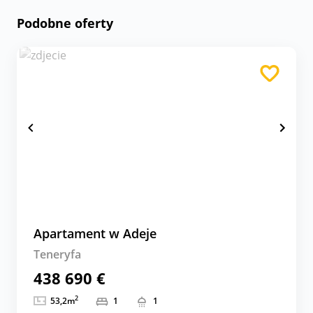
Podobne oferty
Apartament w Adeje
Teneryfa
438 690 €
2
53,2
m
1
1