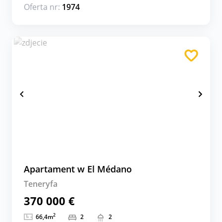
Oferta nr:
1974
Apartament w El Médano
Teneryfa
370 000 €
2
66,4
m
2
2