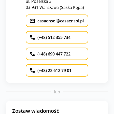
ul. Poselska 3
03-931 Warszawa (Saska Kępa)
casaensol@casaensol.pl
(+48) 512 355 734
(+48) 690 447 722
(+48) 22 612 79 01
lub
Zostaw wiadomość