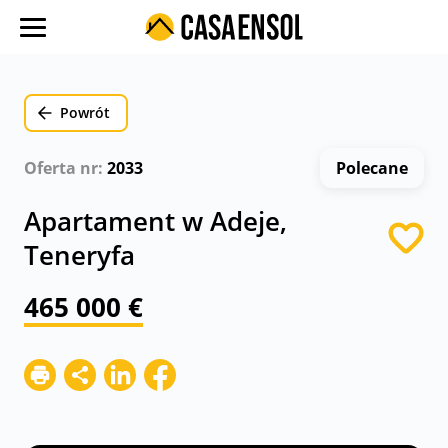
O nas
Oferty w regionach
Powrót
Ulubione oferty
Oferta nr:
2033
Polecane
Proces zakupu
Apartament w Adeje,
Koszty
Teneryfa
Blog
465 000 €
Kontakt