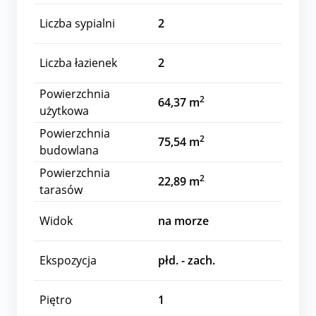
Liczba sypialni
2
Liczba łazienek
2
Powierzchnia
2
64,37 m
użytkowa
Powierzchnia
2
75,54 m
budowlana
Powierzchnia
2
22,89 m
tarasów
Widok
na morze
Ekspozycja
płd. - zach.
Piętro
1