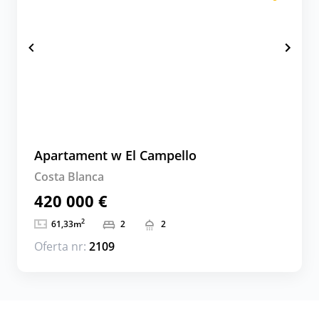
Apartament w El Campello
Costa Blanca
420 000 €
2
61,33
m
2
2
Oferta nr:
2109