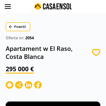
O nas
Oferty w regionach
Powrót
Ulubione oferty
Oferta nr:
2054
Proces zakupu
Apartament w El Raso,
Koszty
Costa Blanca
Blog
295 000 €
Kontakt