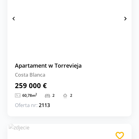
Apartament w Torrevieja
Costa Blanca
259 000 €
2
60,78
m
2
2
Oferta nr:
2113