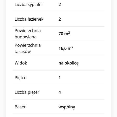
Liczba sypialni
2
Liczba łazienek
2
Powierzchnia
2
70 m
budowlana
Powierzchnia
2
16,6 m
tarasów
Widok
na okolicę
Piętro
1
Liczba pięter
4
Basen
wspólny