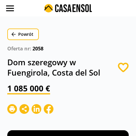
O nas
Oferty w regionach
Powrót
Ulubione oferty
Oferta nr:
2058
Proces zakupu
Dom szeregowy w
Koszty
Fuengirola, Costa del Sol
Blog
1 085 000 €
Kontakt