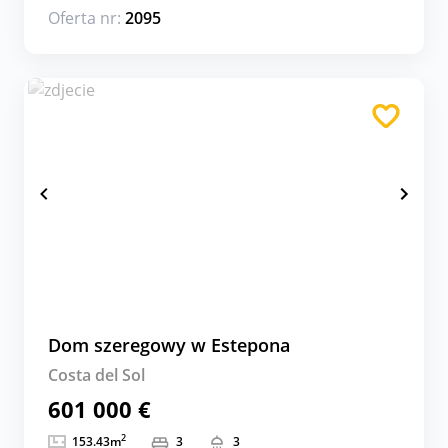
Oferta nr:
2095
Dom szeregowy w Estepona
Costa del Sol
601 000 €
2
153.43
m
3
3