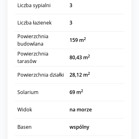
Liczba sypialni
3
Liczba łazienek
3
Powierzchnia
2
159 m
budowlana
Powierzchnia
2
80,43 m
tarasów
2
Powierzchnia działki
28,12 m
2
Solarium
69 m
Widok
na morze
Basen
wspólny