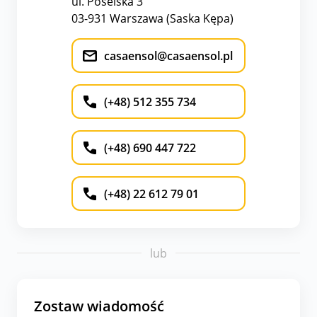
ul. Poselska 3
03-931 Warszawa (Saska Kępa)
casaensol@casaensol.pl
(+48) 512 355 734
(+48) 690 447 722
(+48) 22 612 79 01
lub
Zostaw wiadomość