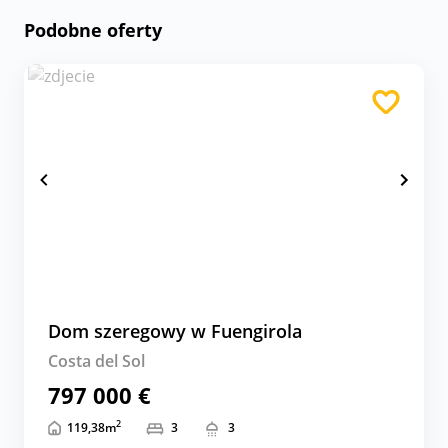
Podobne oferty
Dom szeregowy w Fuengirola
Costa del Sol
797 000 €
2
119,38
m
3
3