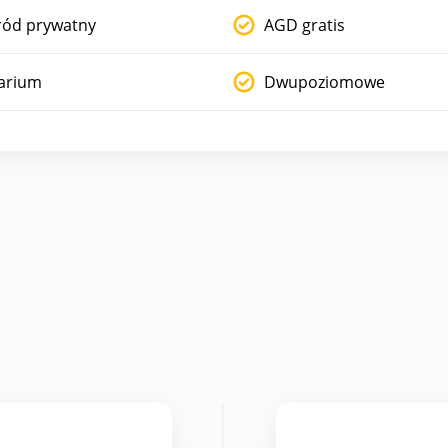
ród prywatny
AGD gratis
arium
Dwupoziomowe