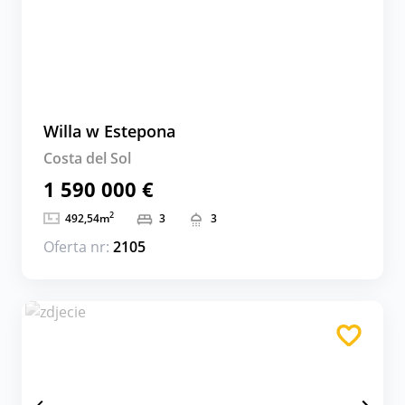
Willa w Estepona
Costa del Sol
1 590 000 €
2
492,54
m
3
3
Oferta nr:
2105