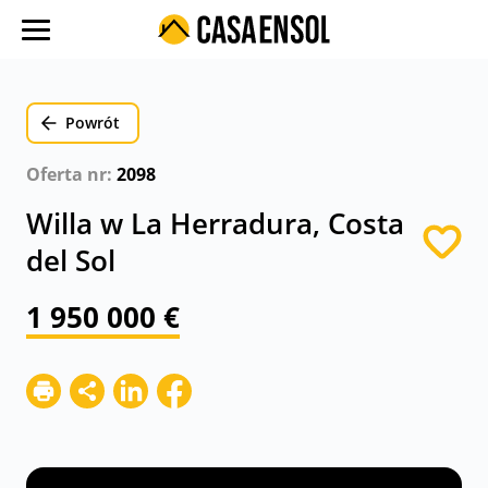
O nas
Oferty w regionach
Powrót
Ulubione oferty
Oferta nr:
2098
Proces zakupu
Willa w La Herradura, Costa
Koszty
del Sol
Blog
1 950 000 €
Kontakt