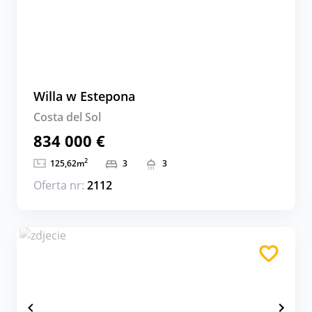
Willa w Estepona
Costa del Sol
834 000 €
2
125,62
m
3
3
Oferta nr:
2112