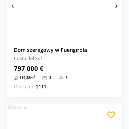
Dom szeregowy w Fuengirola
Costa del Sol
797 000 €
2
119,38
m
3
3
Oferta nr:
2111