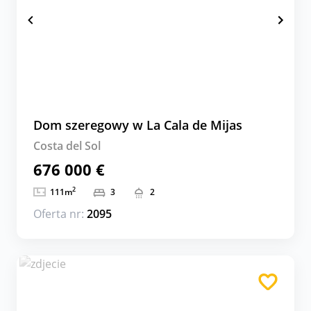
Dom szeregowy w La Cala de Mijas
Costa del Sol
676 000 €
2
111
m
3
2
Oferta nr:
2095