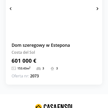
Dom szeregowy w Estepona
Costa del Sol
601 000 €
2
153.43
m
3
3
Oferta nr:
2073