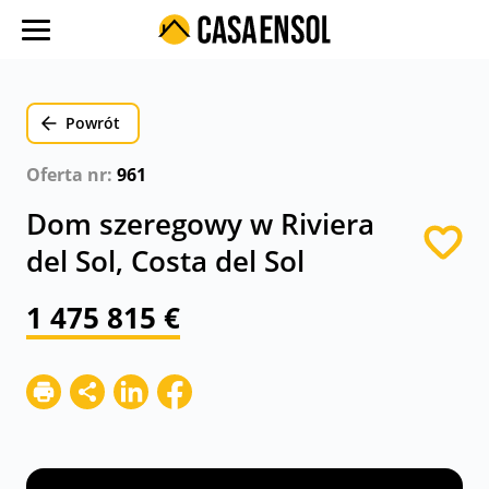
O nas
Oferty w regionach
Powrót
Ulubione oferty
Oferta nr:
961
Proces zakupu
Dom szeregowy w Riviera
Koszty
del Sol, Costa del Sol
Blog
1 475 815 €
Kontakt