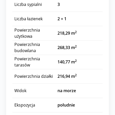
Liczba sypialni
3
Liczba łazienek
2 + 1
Powierzchnia
2
218,29 m
użytkowa
Powierzchnia
2
268,33 m
budowlana
Powierzchnia
2
140,77 m
tarasów
2
Powierzchnia działki
216,94 m
Widok
na morze
Ekspozycja
południe