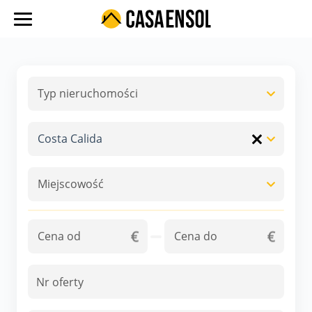
O nas
Oferty w regionach
Typ nieruchomości
Pokaż o
Ulubione oferty
Proces zakupu
Costa Calida
Pokaż o
Koszty
Miejscowość
Blog
Pokaż o
Kontakt
Cena od
Cena do
Pokaż opcje
Pokaż o