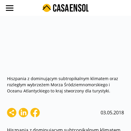
O nas
Oferty w regionach
Ulubione oferty
Proces zakupu
Koszty
Blog
Hiszpania z dominującym subtropikalnym klimatem oraz
rozległym wybrzeżem Morza Śródziemnomorskiego i
Kontakt
Oceanu Atlantyckiego to kraj stworzony dla turystyki.
03.05.2018
Hiszpania z dominującym subtropikalnym klimatem