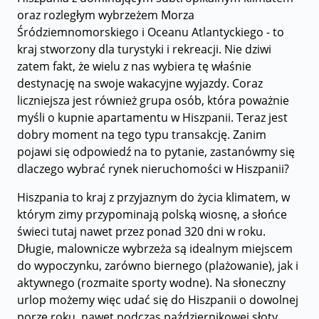
oraz rozległym wybrzeżem Morza
Śródziemnomorskiego i Oceanu Atlantyckiego - to
kraj stworzony dla turystyki i rekreacji. Nie dziwi
zatem fakt, że wielu z nas wybiera tę właśnie
destynację na swoje wakacyjne wyjazdy. Coraz
liczniejsza jest również grupa osób, która poważnie
myśli o kupnie apartamentu w Hiszpanii. Teraz jest
dobry moment na tego typu transakcję. Zanim
pojawi się odpowiedź na to pytanie, zastanówmy się
dlaczego wybrać rynek nieruchomości w Hiszpanii?
Hiszpania to kraj z przyjaznym do życia klimatem, w
którym zimy przypominają polską wiosnę, a słońce
świeci tutaj nawet przez ponad 320 dni w roku.
Długie, malownicze wybrzeża są idealnym miejscem
do wypoczynku, zarówno biernego (plażowanie), jak i
aktywnego (rozmaite sporty wodne). Na słoneczny
urlop możemy więc udać się do Hiszpanii o dowolnej
porze roku, nawet podczas październikowej słoty,