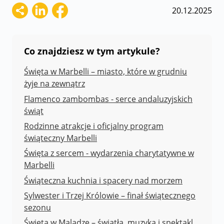
20.12.2025
Co znajdziesz w tym artykule?
Święta w Marbelli – miasto, które w grudniu
żyje na zewnątrz
Flamenco zambombas - serce andaluzyjskich
świąt
Rodzinne atrakcje i oficjalny program
świąteczny Marbelli
Święta z sercem - wydarzenia charytatywne w
Marbelli
Świąteczna kuchnia i spacery nad morzem
Sylwester i Trzej Królowie – finał świątecznego
sezonu
Święta w Maladze – światła, muzyka i spektakl