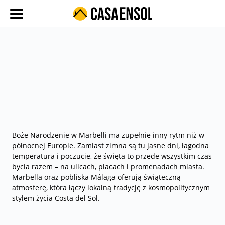
O nas
Oferty w regionach
Ulubione oferty
Proces zakupu
Koszty
Blog
Boże Narodzenie w Marbelli ma zupełnie inny rytm niż w
północnej Europie. Zamiast zimna są tu jasne dni, łagodna
Kontakt
temperatura i poczucie, że święta to przede wszystkim czas
bycia razem – na ulicach, placach i promenadach miasta.
Marbella oraz pobliska Málaga oferują świąteczną
atmosferę, która łączy lokalną tradycję z kosmopolitycznym
stylem życia Costa del Sol.