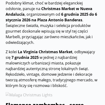
Podobny klimat, choć w bardziej eleganckiej
odsłonie, panuje na
Christmas Market w Nueva
Andalucía
, organizowanym od
6 grudnia 2025 do 6
stycznia 2026 na Plaza Antonio Banderas
.
Świąteczne światła, muzyka i selekcja produktów
gourmet doskonale wpisują się w styl tej części
Marbelli, przyciągając zarówno mieszkańców, jak i
odwiedzających.
Z kolei
La Virginia Christmas Market
, odbywający
się
7 grudnia 2025
w jednej z najbardziej
malowniczych urbanizacji miasta, pokazuje
najbardziej autentyczną stronę lokalnych świąt.
Rękodzieło, vintage, domowe jedzenie i dekoracje
tworzą atmosferę małego, tradycyjnego mercado, w
którym liczy się rozmowa i bliskość.
Flamenco zambombas - serce