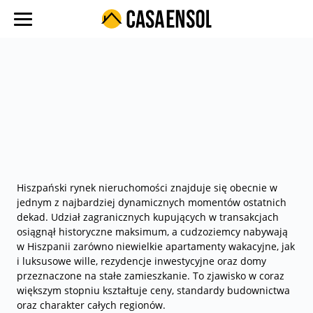
O nas
Oferty w regionach
Ulubione oferty
Proces zakupu
Koszty
Blog
Hiszpański rynek nieruchomości znajduje się obecnie w
jednym z najbardziej dynamicznych momentów ostatnich
Kontakt
dekad. Udział zagranicznych kupujących w transakcjach
osiągnął historyczne maksimum, a cudzoziemcy nabywają
w Hiszpanii zarówno niewielkie apartamenty wakacyjne, jak
i luksusowe wille, rezydencje inwestycyjne oraz domy
przeznaczone na stałe zamieszkanie. To zjawisko w coraz
większym stopniu kształtuje ceny, standardy budownictwa
oraz charakter całych regionów.