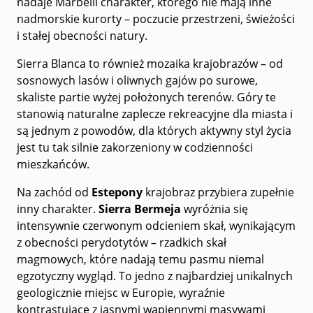
nadaje Marbelli charakter, którego nie mają inne
nadmorskie kurorty – poczucie przestrzeni, świeżości
i stałej obecności natury.
Sierra Blanca to również mozaika krajobrazów – od
sosnowych lasów i oliwnych gajów po surowe,
skaliste partie wyżej położonych terenów. Góry te
stanowią naturalne zaplecze rekreacyjne dla miasta i
są jednym z powodów, dla których aktywny styl życia
jest tu tak silnie zakorzeniony w codzienności
mieszkańców.
Na zachód od
Estepony
krajobraz przybiera zupełnie
inny charakter.
Sierra Bermeja
wyróżnia się
intensywnie czerwonym odcieniem skał, wynikającym
z obecności perydotytów – rzadkich skał
magmowych, które nadają temu pasmu niemal
egzotyczny wygląd. To jedno z najbardziej unikalnych
geologicznie miejsc w Europie, wyraźnie
kontrastujące z jasnymi wapiennymi masywami