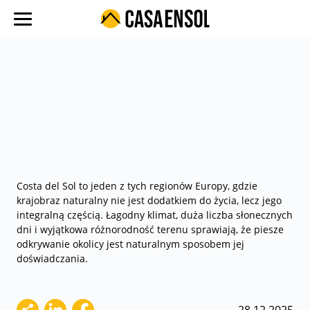
O nas
Oferty w regionach
Ulubione oferty
Proces zakupu
Koszty
Blog
Costa del Sol to jeden z tych regionów Europy, gdzie
krajobraz naturalny nie jest dodatkiem do życia, lecz jego
Kontakt
integralną częścią. Łagodny klimat, duża liczba słonecznych
dni i wyjątkowa różnorodność terenu sprawiają, że piesze
odkrywanie okolicy jest naturalnym sposobem jej
doświadczania.