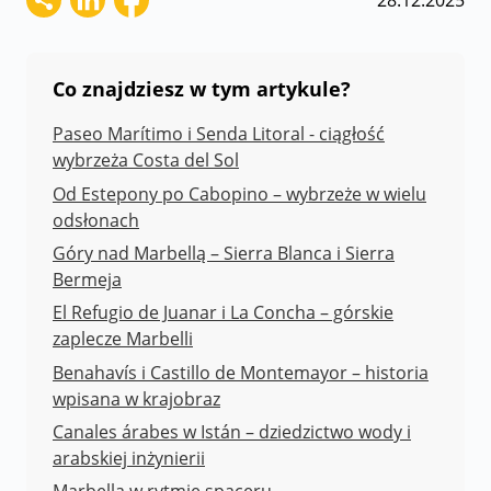
28.12.2025
Co znajdziesz w tym artykule?
Paseo Marítimo i Senda Litoral - ciągłość
wybrzeża Costa del Sol
Od Estepony po Cabopino – wybrzeże w wielu
odsłonach
Góry nad Marbellą – Sierra Blanca i Sierra
Bermeja
El Refugio de Juanar i La Concha – górskie
zaplecze Marbelli
Benahavís i Castillo de Montemayor – historia
wpisana w krajobraz
Canales árabes w Istán – dziedzictwo wody i
arabskiej inżynierii