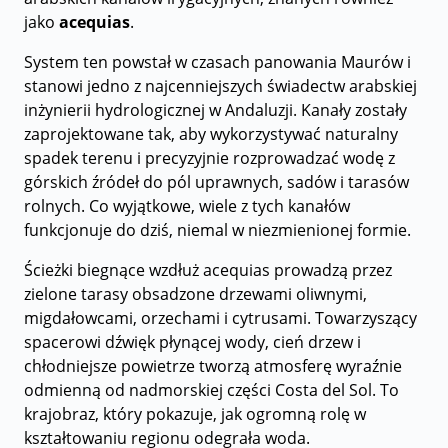
jako
acequias
.
System ten powstał w czasach panowania Maurów i
stanowi jedno z najcenniejszych świadectw arabskiej
inżynierii hydrologicznej w Andaluzji. Kanały zostały
zaprojektowane tak, aby wykorzystywać naturalny
spadek terenu i precyzyjnie rozprowadzać wodę z
górskich źródeł do pól uprawnych, sadów i tarasów
rolnych. Co wyjątkowe, wiele z tych kanałów
funkcjonuje do dziś, niemal w niezmienionej formie.
Ścieżki biegnące wzdłuż acequias prowadzą przez
zielone tarasy obsadzone drzewami oliwnymi,
migdałowcami, orzechami i cytrusami. Towarzyszący
spacerowi dźwięk płynącej wody, cień drzew i
chłodniejsze powietrze tworzą atmosferę wyraźnie
odmienną od nadmorskiej części Costa del Sol. To
krajobraz, który pokazuje, jak ogromną rolę w
kształtowaniu regionu odegrała woda.