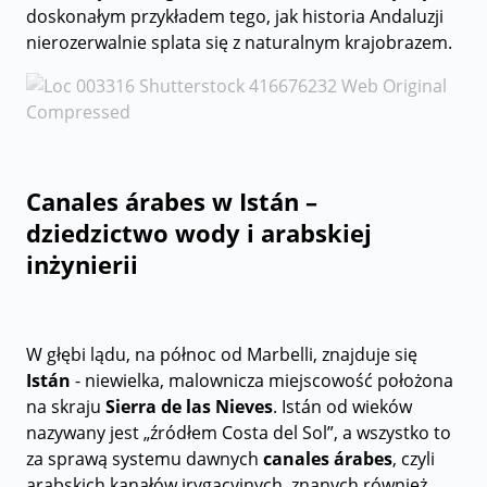
doskonałym przykładem tego, jak historia Andaluzji
nierozerwalnie splata się z naturalnym krajobrazem.
Canales árabes w Istán –
dziedzictwo wody i arabskiej
inżynierii
W głębi lądu, na północ od Marbelli, znajduje się
Istán
- niewielka, malownicza miejscowość położona
na skraju
Sierra de las Nieves
. Istán od wieków
nazywany jest „źródłem Costa del Sol”, a wszystko to
za sprawą systemu dawnych
canales árabes
, czyli
arabskich kanałów irygacyjnych, znanych również