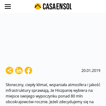
O nas
Oferty w regionach
Ulubione oferty
Proces zakupu
Koszty
Blog
20.01.2019
Kontakt
Słoneczny, ciepły klimat, wspaniała atmosfera i jakość
infrastruktury sprawiają, że Hiszpanię wybiera na
miejsce swojego wypoczynku ponad 80 mln
obcokrajowców rocznie. Jeżeli zdecydujemy się na