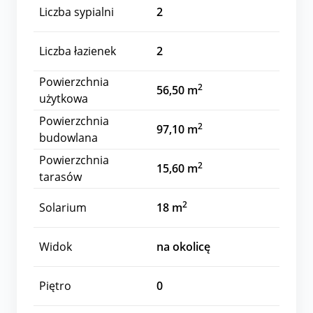
Liczba sypialni
2
Liczba łazienek
2
Powierzchnia
2
56,50 m
użytkowa
Powierzchnia
2
97,10 m
budowlana
Powierzchnia
2
15,60 m
tarasów
2
Solarium
18 m
Widok
na okolicę
Piętro
0