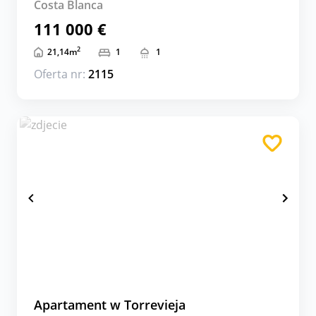
Costa Blanca
111 000 €
2
21,14
m
1
1
Oferta nr:
2115
Apartament w Torrevieja