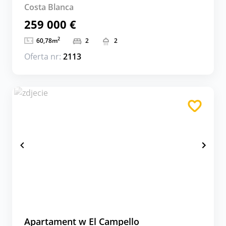
Costa Blanca
259 000 €
2
60,78
m
2
2
Oferta nr:
2113
Apartament w El Campello