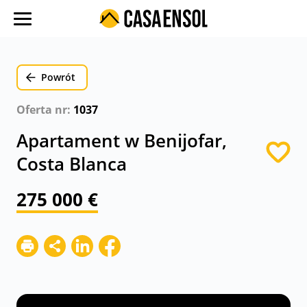
O nas
Oferty w regionach
Powrót
Ulubione oferty
Oferta nr:
1037
Proces zakupu
Apartament w Benijofar,
Koszty
Costa Blanca
Blog
275 000 €
Kontakt