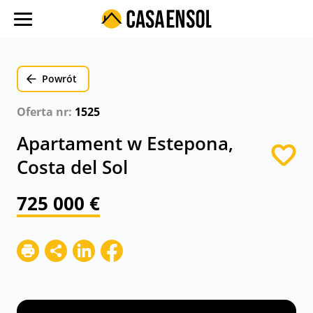
O nas
Oferty w regionach
Powrót
Ulubione oferty
Oferta nr:
1525
Proces zakupu
Apartament w Estepona,
Koszty
Costa del Sol
Blog
725 000 €
Kontakt