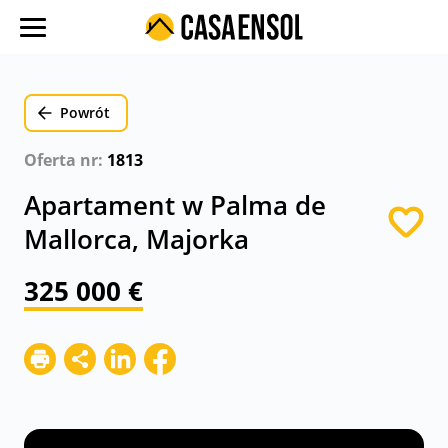
O nas
Oferty w regionach
Powrót
Ulubione oferty
Oferta nr:
1813
Proces zakupu
Apartament w Palma de
Koszty
Mallorca, Majorka
Blog
325 000 €
Kontakt