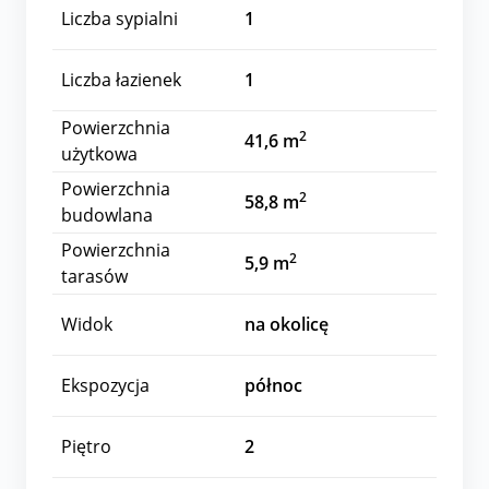
Liczba sypialni
1
Liczba łazienek
1
Powierzchnia
2
41,6 m
użytkowa
Powierzchnia
2
58,8 m
budowlana
Powierzchnia
2
5,9 m
tarasów
Widok
na okolicę
Ekspozycja
północ
Piętro
2