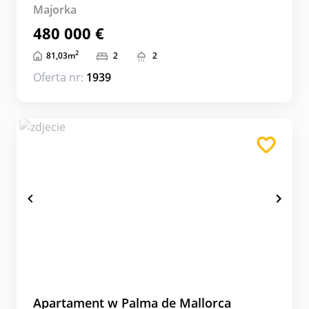
Majorka
480 000 €
2
81,03
m
2
2
Oferta nr:
1939
Apartament w Palma de Mallorca