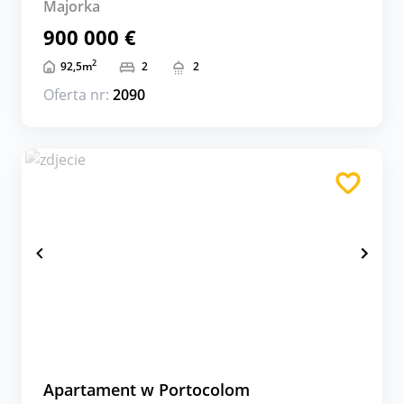
Majorka
900 000 €
2
92,5
m
2
2
Oferta nr:
2090
Apartament w Portocolom