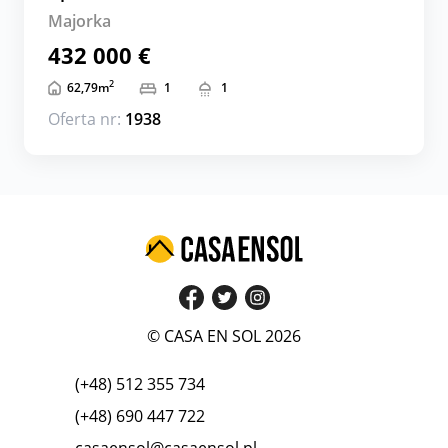
Majorka
432 000 €
2
62,79
m
1
1
Oferta nr:
1938
© CASA EN SOL 2026
(+48) 512 355 734
(+48) 690 447 722