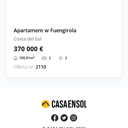
Apartament w Fuengirola
Costa del Sol
370 000 €
2
100,91
m
2
2
Oferta nr:
2110