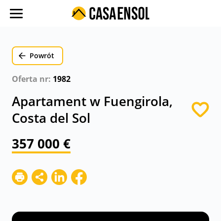
O nas
Oferty w regionach
Powrót
Ulubione oferty
Oferta nr:
1982
Proces zakupu
Apartament w Fuengirola,
Koszty
Costa del Sol
Blog
357 000 €
Kontakt