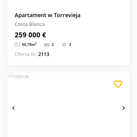
Apartament w Torrevieja
Costa Blanca
259 000 €
2
60,78
m
2
2
Oferta nr:
2113