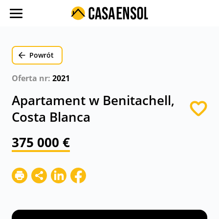
O nas
Oferty w regionach
Powrót
Ulubione oferty
Oferta nr:
2021
Proces zakupu
Apartament w Benitachell,
Koszty
Costa Blanca
Blog
375 000 €
Kontakt