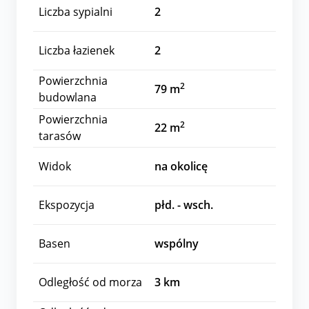
Liczba sypialni
2
Liczba łazienek
2
Powierzchnia
2
79 m
budowlana
Powierzchnia
2
22 m
tarasów
Widok
na okolicę
Ekspozycja
płd. - wsch.
Basen
wspólny
Odległość od morza
3
km