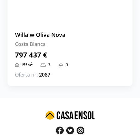
Willa w Oliva Nova
Costa Blanca
797 437 €
2
155
m
3
3
Oferta nr:
2087