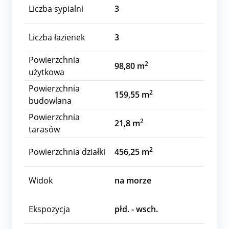
Liczba sypialni
3
Liczba łazienek
3
Powierzchnia
2
98,80 m
użytkowa
Powierzchnia
2
159,55 m
budowlana
Powierzchnia
2
21,8 m
tarasów
2
Powierzchnia działki
456,25 m
Widok
na morze
Ekspozycja
płd. - wsch.