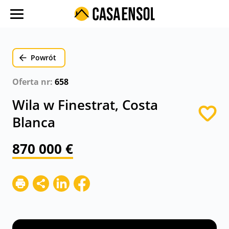
O nas
Oferty w regionach
Powrót
Ulubione oferty
Oferta nr:
658
Proces zakupu
Wila w Finestrat, Costa
Koszty
Blanca
Blog
870 000 €
Kontakt