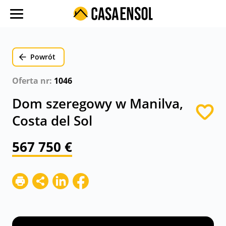
O nas
Oferty w regionach
Powrót
Ulubione oferty
Oferta nr:
1046
Proces zakupu
Dom szeregowy w Manilva,
Koszty
Costa del Sol
Blog
567 750 €
Kontakt