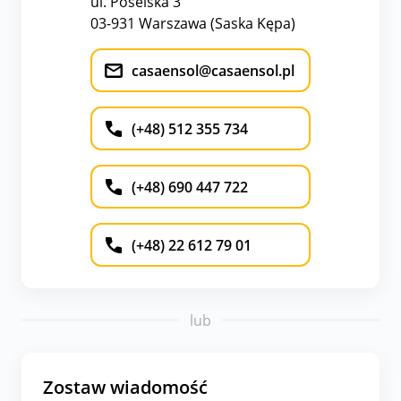
ul. Poselska 3
03-931 Warszawa (Saska Kępa)
casaensol@casaensol.pl
(+48) 512 355 734
(+48) 690 447 722
(+48) 22 612 79 01
lub
Zostaw wiadomość