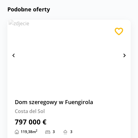
Podobne oferty
Dom szeregowy w Fuengirola
Costa del Sol
797 000 €
2
119,38
m
3
3