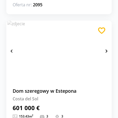
Oferta nr:
2095
Dom szeregowy w Estepona
Costa del Sol
601 000 €
2
153.43
m
3
3