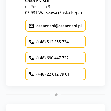
CASA EN SOL
ul. Poselska 3
03-931 Warszawa (Saska Kępa)
casaensol@casaensol.pl
(+48) 512 355 734
(+48) 690 447 722
(+48) 22 612 79 01
lub