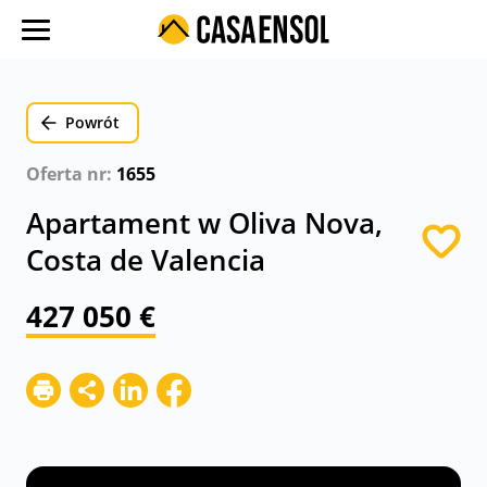
O nas
Oferty w regionach
Powrót
Ulubione oferty
Oferta nr:
1655
Proces zakupu
Apartament w Oliva Nova,
Koszty
Costa de Valencia
Blog
427 050 €
Kontakt