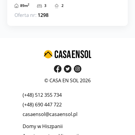
2
89
m
3
2
Oferta nr:
1298
© CASA EN SOL 2026
(+48) 512 355 734
(+48) 690 447 722
casaensol@casaensol.pl
Domy w Hiszpanii