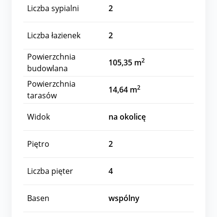
Liczba sypialni
2
Liczba łazienek
2
Powierzchnia
2
105,35 m
budowlana
Powierzchnia
2
14,64 m
tarasów
Widok
na okolicę
Piętro
2
Liczba pięter
4
Basen
wspólny