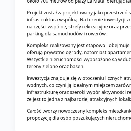
około 700 metrów od plaży La Mata, oferując ła
Projekt został zaprojektowany jako przestrzeń
infrastrukturą wspólną. Na terenie inwestycji 
na części wspólne, strefy rekreacyjne oraz prz
parking dla samochodów i rowerów.
Kompleks realizowany jest etapowo i obejmuje m
oferują prywatne ogrody, natomiast apartamen
Wszystkie nieruchomości wyposażone są w duże
tereny zielone oraz basen.
Inwestycja znajduje się w otoczeniu licznych at
wodnych, co czyni ją idealnym miejscem zarówno
infrastrukturę oraz szeroki wybór aktywności r
że jest to jedna z najbardziej atrakcyjnych lokal
Całość tworzy nowoczesny kompleks mieszkaniow
propozycję dla osób poszukujących nieruchomoś