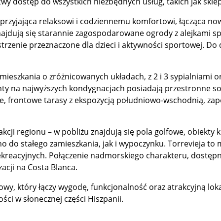
twy dostęp do wszystkich niezbędnych usług, takich jak skle
 sprzyjająca relaksowi i codziennemu komfortowi, łącząca 
znajdują się starannie zagospodarowane ogrody z alejkami sp
estrzenie przeznaczone dla dzieci i aktywności sportowej. D
ieszkania o zróżnicowanych układach, z 2 i 3 sypialniami o
ty na najwyższych kondygnacjach posiadają przestronne so
, frontowe tarasy z ekspozycją południowo-wschodnią, zap
rakcji regionu – w pobliżu znajdują się pola golfowe, obiekt
 do stałego zamieszkania, jak i wypoczynku. Torrevieja to m
ekreacyjnych. Połączenie nadmorskiego charakteru, dostępno
izacji na Costa Blanca.
y, który łączy wygodę, funkcjonalność oraz atrakcyjną loka
ci w słonecznej części Hiszpanii.