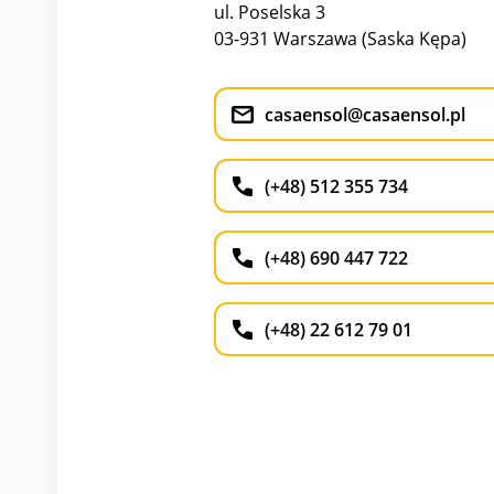
ul. Poselska 3
03-931 Warszawa (Saska Kępa)
casaensol@casaensol.pl
(+48) 512 355 734
(+48) 690 447 722
(+48) 22 612 79 01