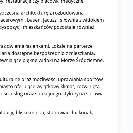
py, restauracje czy placówki medyczne.
nowoczesną architekturę z rozbudowaną
acerowymi, basen, jacuzzi, siłownia z widokiem
o dyspozycji mieszkańców pozostaje również
raz dwiema łazienkami. Lokale na parterze
laria dostępne bezpośrednio z mieszkania.
ewniające piękne widoki na Morze Śródziemne,
y kulturalne oraz możliwości uprawiania sportów
iasto oferujące wyjątkowy klimat, rozwiniętą
ści usług oraz spokojnego stylu życia sprawia,
lizację blisko morza, stanowiąc doskonałą