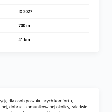
IX 2027
700
m
41
km
ycję dla osób poszukujących komfortu,
jnej, dobrze skomunikowanej okolicy, zaledwie