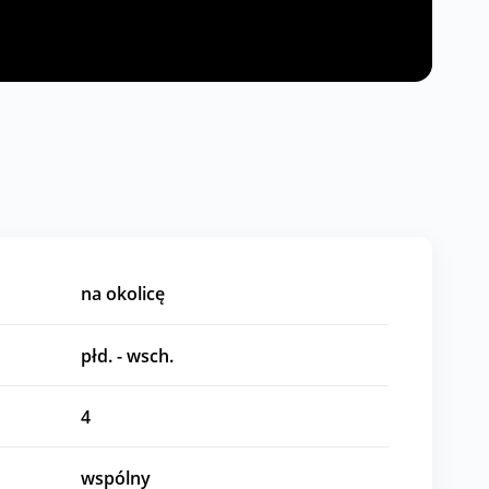
na okolicę
płd. - wsch.
4
wspólny