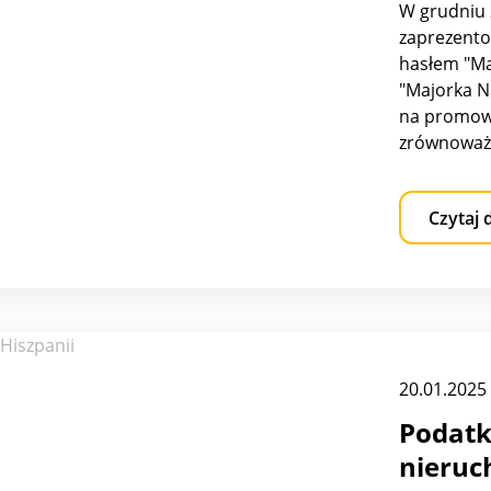
W grudniu 
zaprezento
hasłem "Ma
"Majorka N
na promowa
zrównoważo
bogactwo k
innowacyjne
Czytaj 