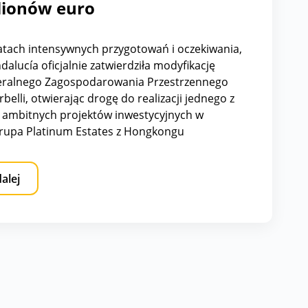
owa przyszłość Marbelli:
t hotelowo-mieszkaniowy za
lionów euro
atach intensywnych przygotowań i oczekiwania,
dalucía oficjalnie zatwierdziła modyfikację
eralnego Zagospodarowania Przestrzennego
elli, otwierając drogę do realizacji jednego z
j ambitnych projektów inwestycyjnych w
Grupa Platinum Estates z Hongkongu
e aż 350 milionów euro w budowę luksusowego
hotelowo-mieszkaniowego, który znacząco