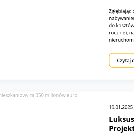
20.01.2025
Podatk
nieruc
Zgłębiając
nabywaniem
do kosztów 
rocznie), n
nieruchomo
Czytaj 