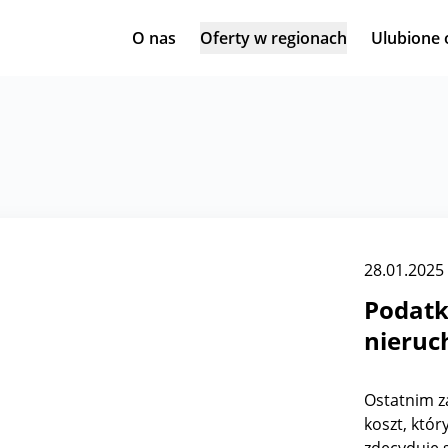
O nas
Oferty w regionach
Ulubione 
28.01.2025
Podatk
nieruc
Ostatnim z
koszt, któr