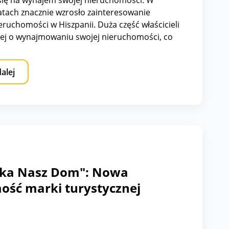
się na wynajem swojej nieruchomości. W
latach znacznie wzrosło zainteresowanie
ruchomości w Hiszpanii. Duża część właścicieli
iej o wynajmowaniu swojej nieruchomości, co
owane chęcią czerpania zysku z najmu. Jednak
apominać, że w Hiszpanii, tak jak w Polsce,
dalej
zeba odprowadzić od tego podatek.
ka Nasz Dom": Nowa
ość marki turystycznej