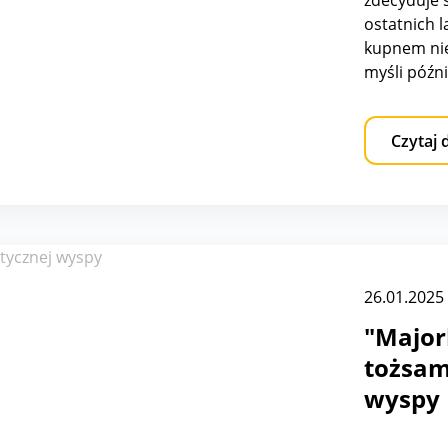
zdecyduje 
ostatnich 
kupnem nie
myśli późn
jest motyw
nie można z
Czytaj 
również tr
26.01.2025
"Major
tożsam
wyspy