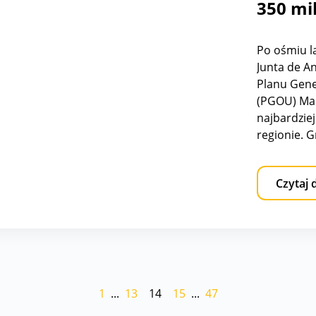
19.01.2025
Luksus
Projek
350 mi
Po ośmiu l
Junta de An
Planu Gen
(PGOU) Marb
najbardzie
regionie. 
zainwestuj
kompleksu 