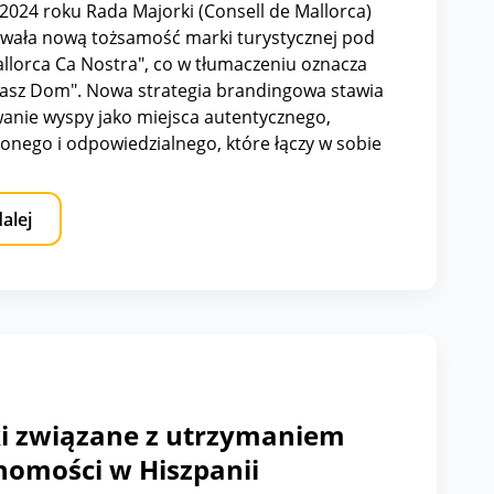
2024 roku Rada Majorki (Consell de Mallorca)
wała nową tożsamość marki turystycznej pod
llorca Ca Nostra", co w tłumaczeniu oznacza
asz Dom". Nowa strategia brandingowa stawia
nie wyspy jako miejsca autentycznego,
nego i odpowiedzialnego, które łączy w sobie
ulturowe, szacunek dla środowiska oraz
 podejście do turystyki.
dalej